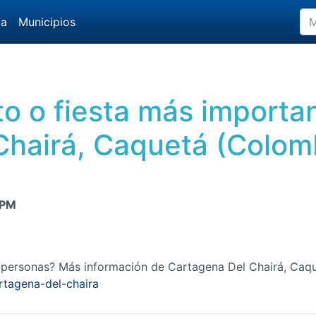
da
Municipios
to o fiesta más import
Chairá, Caquetá (Colom
 PM
 personas? Más información de Cartagena Del Chairá, Caq
rtagena-del-chaira