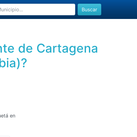
Buscar
ante de Cartagena
bia)?
uetá en