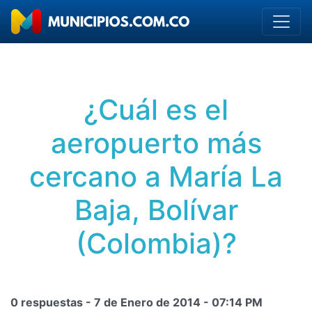
¿Cuál es el
aeropuerto más
cercano a María La
Baja, Bolívar
(Colombia)?
0 respuestas -
7 de Enero de 2014
-
07:14 PM