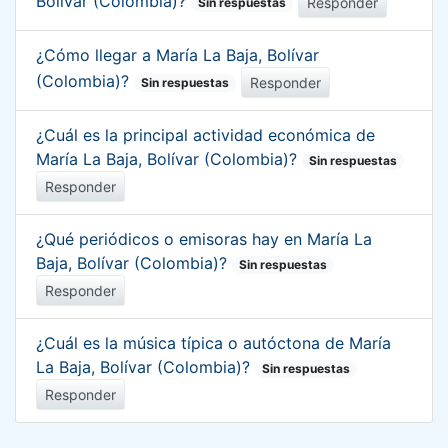
Bolívar (Colombia)?
Responder
Sin respuestas
¿Cómo llegar a María La Baja, Bolívar
(Colombia)?
Responder
Sin respuestas
¿Cuál es la principal actividad económica de
María La Baja, Bolívar (Colombia)?
Sin respuestas
Responder
¿Qué periódicos o emisoras hay en María La
Baja, Bolívar (Colombia)?
Sin respuestas
Responder
¿Cuál es la música típica o autóctona de María
La Baja, Bolívar (Colombia)?
Sin respuestas
Responder