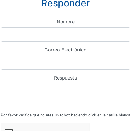
Responder
Nombre
Correo Electrónico
Respuesta
Por favor verifica que no eres un robot haciendo click en la casilla blanca