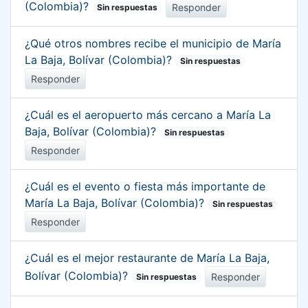
(Colombia)?
Responder
Sin respuestas
¿Qué otros nombres recibe el municipio de María
La Baja, Bolívar (Colombia)?
Sin respuestas
Responder
¿Cuál es el aeropuerto más cercano a María La
Baja, Bolívar (Colombia)?
Sin respuestas
Responder
¿Cuál es el evento o fiesta más importante de
María La Baja, Bolívar (Colombia)?
Sin respuestas
Responder
¿Cuál es el mejor restaurante de María La Baja,
Bolívar (Colombia)?
Responder
Sin respuestas