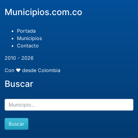
Municipios.com.co
Portada
Municipios
Contacto
2010 - 2026
Con ❤️ desde Colombia
Buscar
Buscar