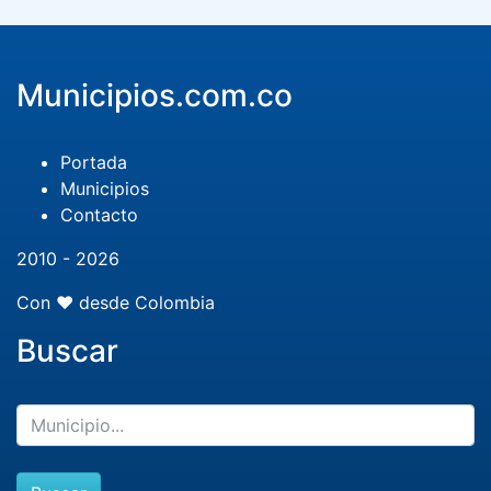
Municipios.com.co
Portada
Municipios
Contacto
2010 - 2026
Con ❤️ desde Colombia
Buscar