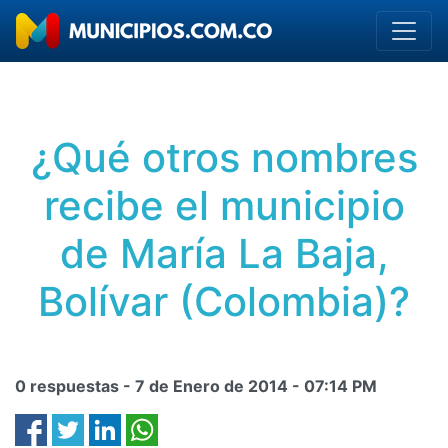
¿Qué otros nombres
recibe el municipio
de María La Baja,
Bolívar (Colombia)?
0 respuestas -
7 de Enero de 2014
-
07:14 PM