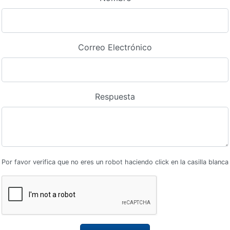
Correo Electrónico
Respuesta
Por favor verifica que no eres un robot haciendo click en la casilla blanca