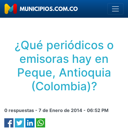
¿Qué periódicos o
emisoras hay en
Peque, Antioquia
(Colombia)?
0 respuestas -
7 de Enero de 2014
-
06:52 PM