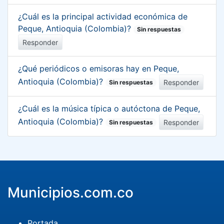
¿Cuál es la principal actividad económica de
Peque, Antioquia (Colombia)?
Sin respuestas
Responder
¿Qué periódicos o emisoras hay en Peque,
Antioquia (Colombia)?
Responder
Sin respuestas
¿Cuál es la música típica o autóctona de Peque,
Antioquia (Colombia)?
Responder
Sin respuestas
Municipios.com.co
Portada