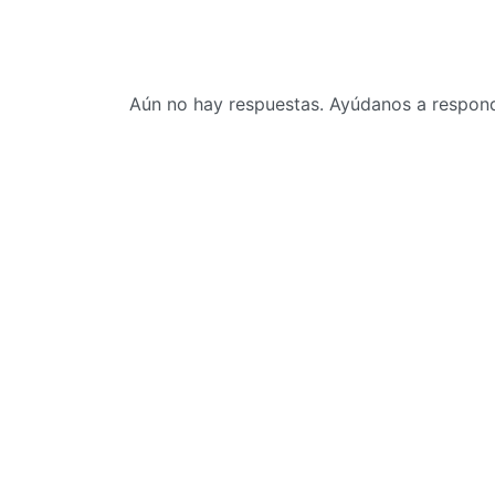
Aún no hay respuestas. Ayúdanos a responde