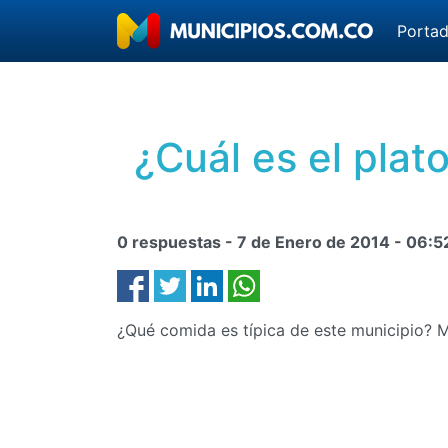
Porta
¿Cuál es el plat
0 respuestas -
7 de Enero de 2014
-
06:5
¿Qué comida es típica de este municipio? 