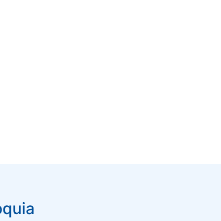
oquia