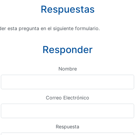
Respuestas
r esta pregunta en el siguiente formulario.
Responder
Nombre
Correo Electrónico
Respuesta