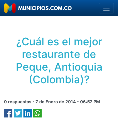
¿Cuál es el mejor
restaurante de
Peque, Antioquia
(Colombia)?
0 respuestas -
7 de Enero de 2014
-
06:52 PM