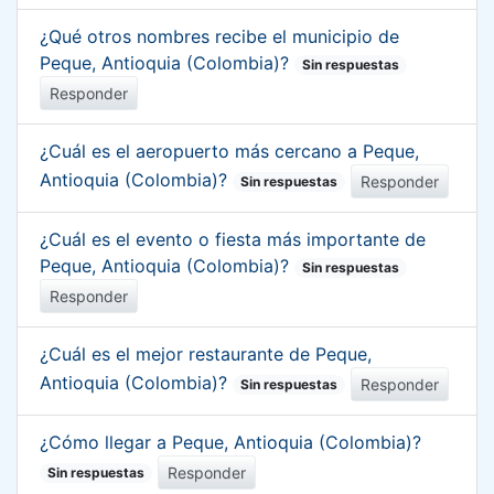
¿Qué otros nombres recibe el municipio de
Peque, Antioquia (Colombia)?
Sin respuestas
Responder
¿Cuál es el aeropuerto más cercano a Peque,
Antioquia (Colombia)?
Responder
Sin respuestas
¿Cuál es el evento o fiesta más importante de
Peque, Antioquia (Colombia)?
Sin respuestas
Responder
¿Cuál es el mejor restaurante de Peque,
Antioquia (Colombia)?
Responder
Sin respuestas
¿Cómo llegar a Peque, Antioquia (Colombia)?
Responder
Sin respuestas