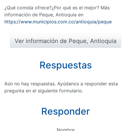
¿Qué comida ofrece?¿Por qué es el mejor? Más
información de Peque, Antioquia en
https://www.municipios.com.co/antioquia/peque
Ver información de Peque, Antioquia
Respuestas
Aún no hay respuestas. Ayúdanos a responder esta
pregunta en el siguiente formulario.
Responder
Nombre