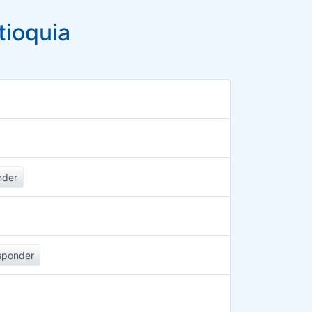
tioquia
nder
sponder