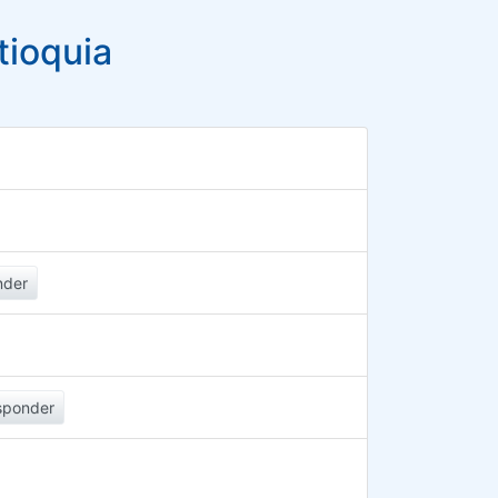
tioquia
nder
sponder