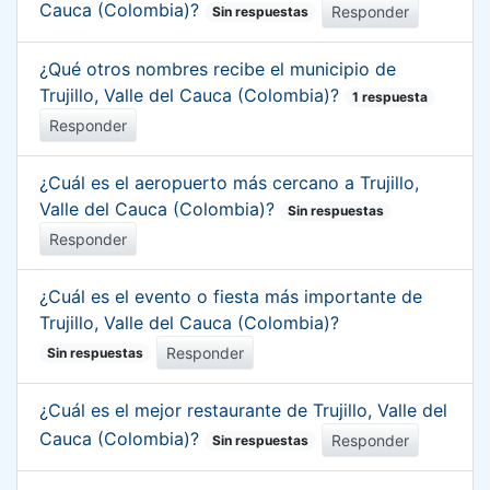
Cauca (Colombia)?
Responder
Sin respuestas
¿Qué otros nombres recibe el municipio de
Trujillo, Valle del Cauca (Colombia)?
1 respuesta
Responder
¿Cuál es el aeropuerto más cercano a Trujillo,
Valle del Cauca (Colombia)?
Sin respuestas
Responder
¿Cuál es el evento o fiesta más importante de
Trujillo, Valle del Cauca (Colombia)?
Responder
Sin respuestas
¿Cuál es el mejor restaurante de Trujillo, Valle del
Cauca (Colombia)?
Responder
Sin respuestas