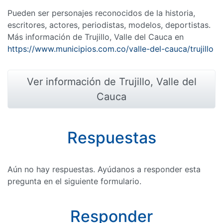
Pueden ser personajes reconocidos de la historia,
escritores, actores, periodistas, modelos, deportistas.
Más información de Trujillo, Valle del Cauca en
https://www.municipios.com.co/valle-del-cauca/trujillo
Ver información de Trujillo, Valle del
Cauca
Respuestas
Aún no hay respuestas. Ayúdanos a responder esta
pregunta en el siguiente formulario.
Responder