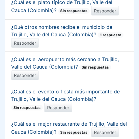
¿Cuál es el plato típico de Trujillo, Valle del
Cauca (Colombia)?
Responder
Sin respuestas
¿Qué otros nombres recibe el municipio de
Trujillo, Valle del Cauca (Colombia)?
1 respuesta
Responder
¿Cuál es el aeropuerto más cercano a Trujillo,
Valle del Cauca (Colombia)?
Sin respuestas
Responder
¿Cuál es el evento o fiesta más importante de
Trujillo, Valle del Cauca (Colombia)?
Responder
Sin respuestas
¿Cuál es el mejor restaurante de Trujillo, Valle del
Cauca (Colombia)?
Responder
Sin respuestas