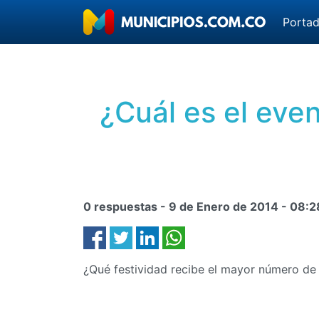
Porta
¿Cuál es el eve
0 respuestas -
9 de Enero de 2014
-
08:2
¿Qué festividad recibe el mayor número d