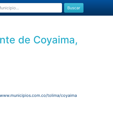
Buscar
ante de Coyaima,
//www.municipios.com.co/tolima/coyaima