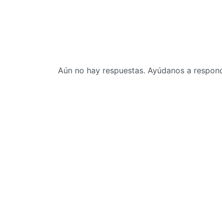
Aún no hay respuestas. Ayúdanos a responde