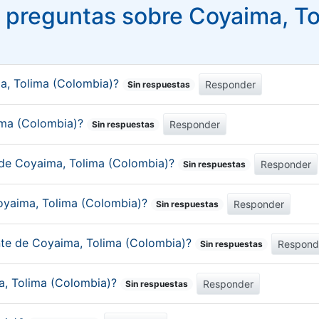
 preguntas sobre Coyaima, To
a, Tolima (Colombia)?
Responder
Sin respuestas
lima (Colombia)?
Responder
Sin respuestas
 de Coyaima, Tolima (Colombia)?
Responder
Sin respuestas
oyaima, Tolima (Colombia)?
Responder
Sin respuestas
ante de Coyaima, Tolima (Colombia)?
Respond
Sin respuestas
ma, Tolima (Colombia)?
Responder
Sin respuestas