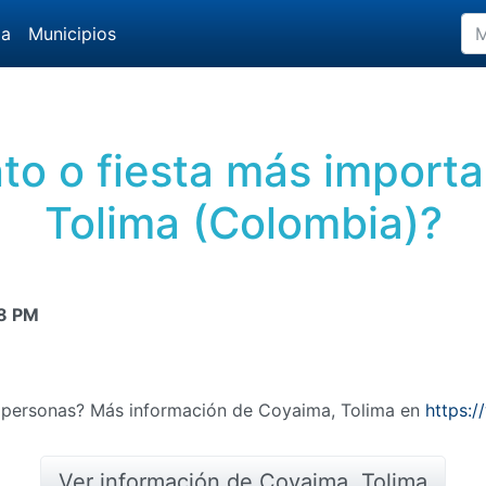
da
Municipios
nto o fiesta más import
Tolima (Colombia)?
8 PM
e personas? Más información de Coyaima, Tolima en
https:
Ver información de Coyaima, Tolima