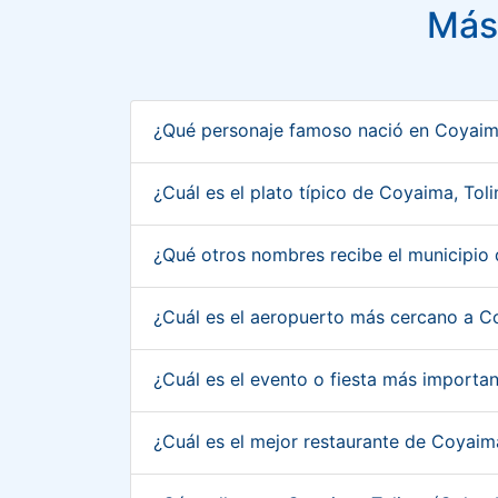
Más
¿Qué personaje famoso nació en Coyaim
¿Cuál es el plato típico de Coyaima, To
¿Qué otros nombres recibe el municipio
¿Cuál es el aeropuerto más cercano a C
¿Cuál es el evento o fiesta más import
¿Cuál es el mejor restaurante de Coyai