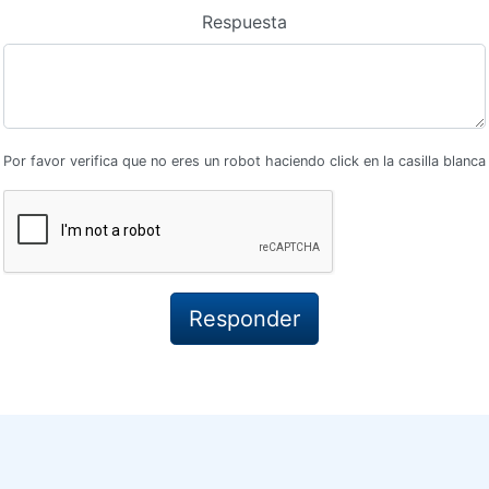
Respuesta
Por favor verifica que no eres un robot haciendo click en la casilla blanca