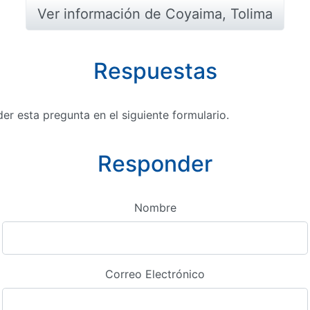
Ver información de Coyaima, Tolima
Respuestas
r esta pregunta en el siguiente formulario.
Responder
Nombre
Correo Electrónico