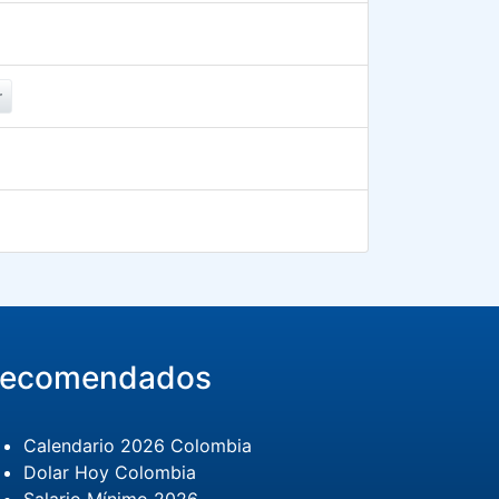
r
ecomendados
Calendario 2026 Colombia
Dolar Hoy Colombia