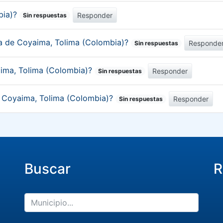
bia)?
Responder
Sin respuestas
ica de Coyaima, Tolima (Colombia)?
Responde
Sin respuestas
aima, Tolima (Colombia)?
Responder
Sin respuestas
de Coyaima, Tolima (Colombia)?
Responder
Sin respuestas
Buscar
R