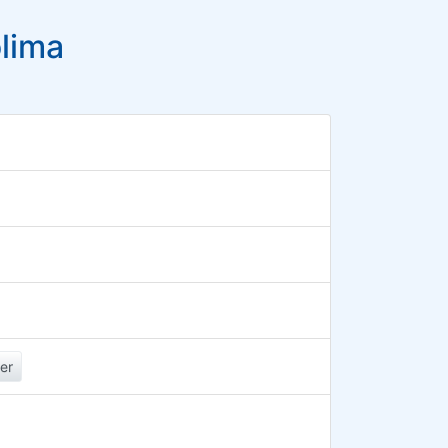
lima
er