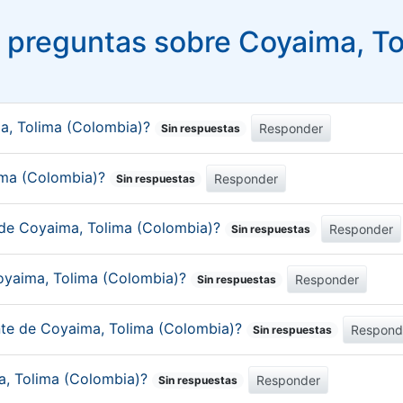
 preguntas sobre Coyaima, To
a, Tolima (Colombia)?
Responder
Sin respuestas
lima (Colombia)?
Responder
Sin respuestas
 de Coyaima, Tolima (Colombia)?
Responder
Sin respuestas
oyaima, Tolima (Colombia)?
Responder
Sin respuestas
ante de Coyaima, Tolima (Colombia)?
Respond
Sin respuestas
ma, Tolima (Colombia)?
Responder
Sin respuestas