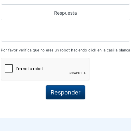
Respuesta
Por favor verifica que no eres un robot haciendo click en la casilla blanca