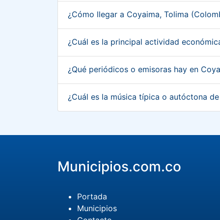
¿Cómo llegar a Coyaima, Tolima (Colom
¿Cuál es la principal actividad económ
¿Qué periódicos o emisoras hay en Coy
¿Cuál es la música típica o autóctona 
Municipios.com.co
Portada
Municipios