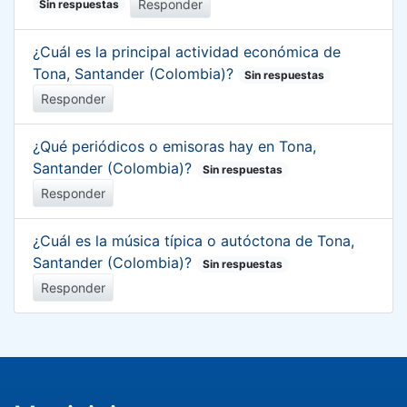
Responder
Sin respuestas
¿Cuál es la principal actividad económica de
Tona, Santander (Colombia)?
Sin respuestas
Responder
¿Qué periódicos o emisoras hay en Tona,
Santander (Colombia)?
Sin respuestas
Responder
¿Cuál es la música típica o autóctona de Tona,
Santander (Colombia)?
Sin respuestas
Responder