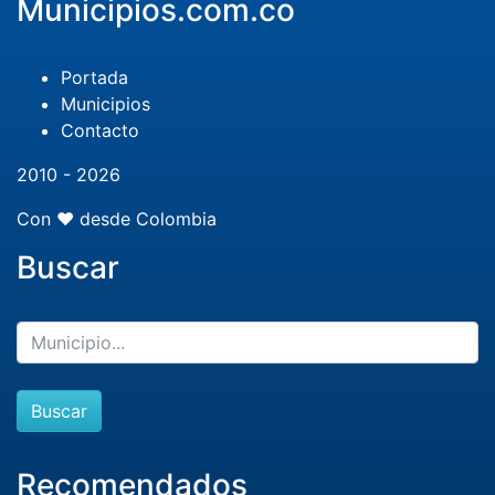
Municipios.com.co
Portada
Municipios
Contacto
2010 - 2026
Con ❤️ desde Colombia
Buscar
Buscar
Recomendados