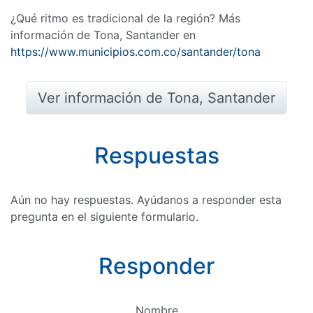
¿Qué ritmo es tradicional de la región? Más
información de Tona, Santander en
https://www.municipios.com.co/santander/tona
Ver información de Tona, Santander
Respuestas
Aún no hay respuestas. Ayúdanos a responder esta
pregunta en el siguiente formulario.
Responder
Nombre