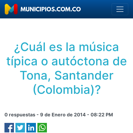
¿Cuál es la música
típica o autóctona de
Tona, Santander
(Colombia)?
0 respuestas -
9 de Enero de 2014
-
08:22 PM