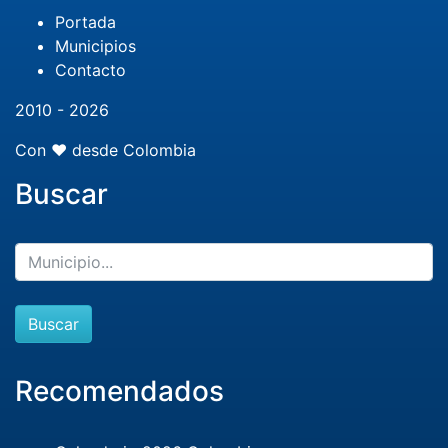
Portada
Municipios
Contacto
2010 - 2026
Con ❤️ desde Colombia
Buscar
Buscar
Recomendados