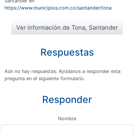
Santander en
https://www.municipios.com.co/santander/tona
Ver información de Tona, Santander
Respuestas
Aún no hay respuestas. Ayúdanos a responder esta
pregunta en el siguiente formulario.
Responder
Nombre