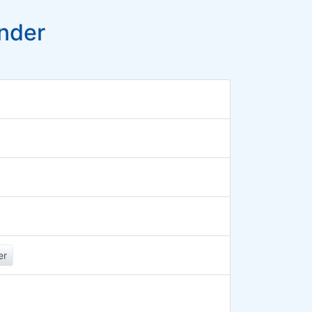
nder
er