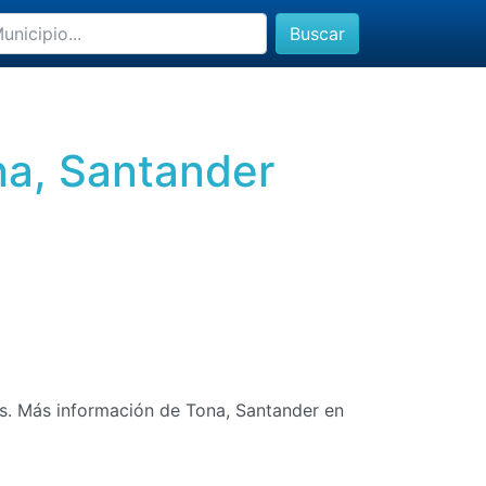
Buscar
na, Santander
tas. Más información de Tona, Santander en