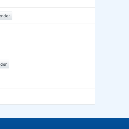
onder
der