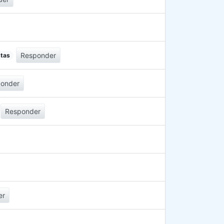
Responder
stas
onder
Responder
er