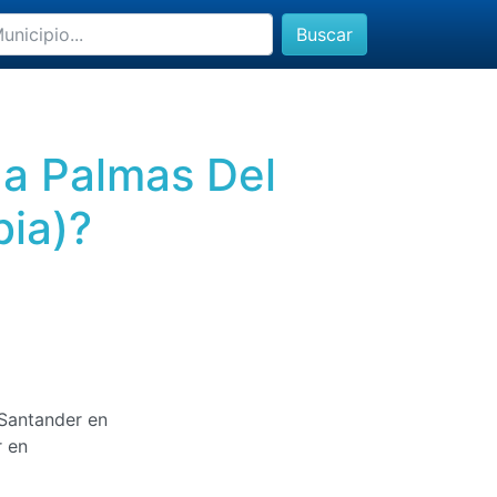
Buscar
 a Palmas Del
bia)?
 Santander en
r en