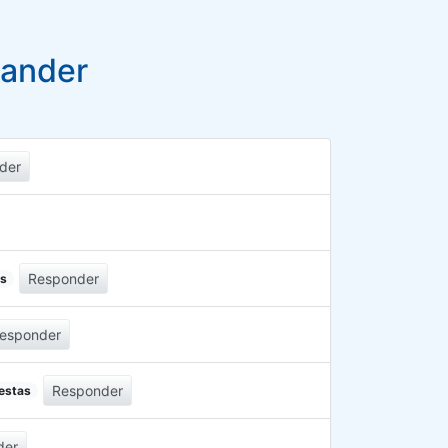
tander
der
Responder
as
esponder
Responder
estas
der