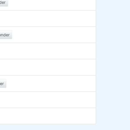
der
onder
er