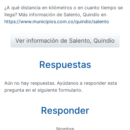
¿A qué distancia en kilómetros o en cuanto tiempo se
llega? Más información de Salento, Quindío en
https://www.municipios.com.co/quindio/salento
Ver información de Salento, Quindío
Respuestas
Aún no hay respuestas. Ayúdanos a responder esta
pregunta en el siguiente formulario.
Responder
Nombre