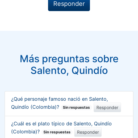
Más preguntas sobre
Salento, Quindío
¿Qué personaje famoso nació en Salento,
Quindío (Colombia)?
Responder
Sin respuestas
¿Cuál es el plato típico de Salento, Quindío
(Colombia)?
Responder
Sin respuestas