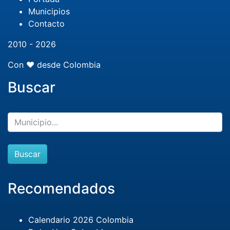
Municipios
Contacto
2010 - 2026
Con ❤️ desde Colombia
Buscar
Buscar
Recomendados
Calendario 2026 Colombia