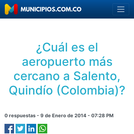
¿Cuál es el
aeropuerto más
cercano a Salento,
Quindío (Colombia)?
0 respuestas -
9 de Enero de 2014
-
07:28 PM