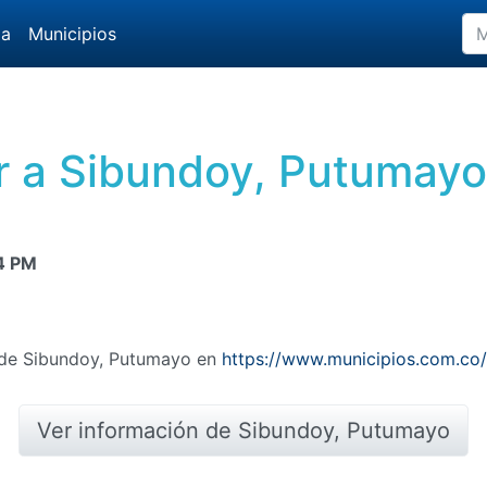
da
Municipios
r a Sibundoy, Putumayo
4 PM
n de Sibundoy, Putumayo en
https://www.municipios.com.co
Ver información de Sibundoy, Putumayo