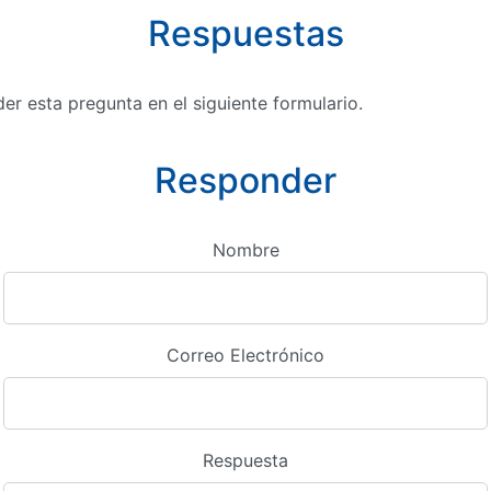
Respuestas
r esta pregunta en el siguiente formulario.
Responder
Nombre
Correo Electrónico
Respuesta