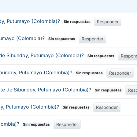
oy, Putumayo (Colombia)?
Responder
Sin respuestas
utumayo (Colombia)?
Responder
Sin respuestas
o de Sibundoy, Putumayo (Colombia)?
Respon
Sin respuestas
Sibundoy, Putumayo (Colombia)?
Responder
Sin respuestas
ante de Sibundoy, Putumayo (Colombia)?
Res
Sin respuestas
doy, Putumayo (Colombia)?
Responder
Sin respuestas
olombia)?
Responder
Sin respuestas