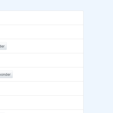
der
ponder