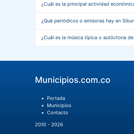
¿Cuál es la principal actividad económ
¿Qué periódicos o emisoras hay en Sib
¿Cuál es la música típica o autóctona 
Municipios.com.co
Portada
Municipios
Contacto
2010 - 2026