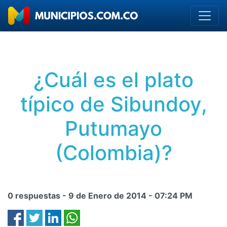
¿Cuál es el plato
típico de Sibundoy,
Putumayo
(Colombia)?
0 respuestas -
9 de Enero de 2014
-
07:24 PM