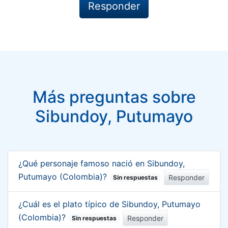
Más preguntas sobre
Sibundoy, Putumayo
¿Qué personaje famoso nació en Sibundoy,
Putumayo (Colombia)?
Responder
Sin respuestas
¿Cuál es el plato típico de Sibundoy, Putumayo
(Colombia)?
Responder
Sin respuestas