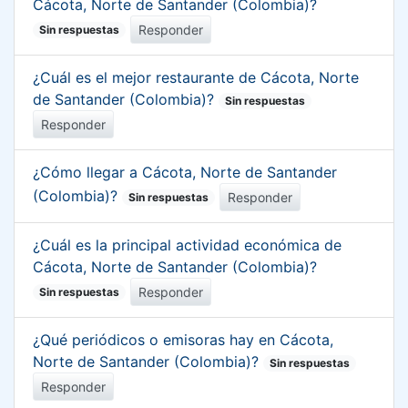
Cácota, Norte de Santander (Colombia)?
Responder
Sin respuestas
¿Cuál es el mejor restaurante de Cácota, Norte
de Santander (Colombia)?
Sin respuestas
Responder
¿Cómo llegar a Cácota, Norte de Santander
(Colombia)?
Responder
Sin respuestas
¿Cuál es la principal actividad económica de
Cácota, Norte de Santander (Colombia)?
Responder
Sin respuestas
¿Qué periódicos o emisoras hay en Cácota,
Norte de Santander (Colombia)?
Sin respuestas
Responder