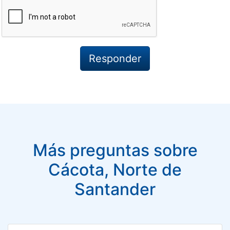
Más preguntas sobre
Cácota, Norte de
Santander