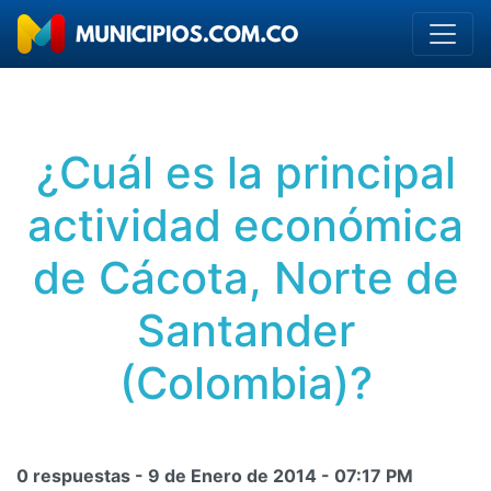
¿Cuál es la principal
actividad económica
de Cácota, Norte de
Santander
(Colombia)?
0 respuestas -
9 de Enero de 2014
-
07:17 PM