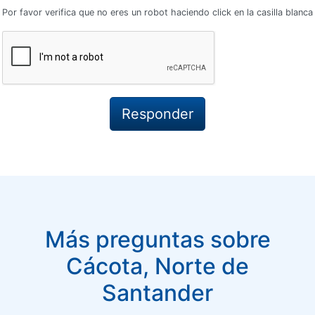
Por favor verifica que no eres un robot haciendo click en la casilla blanca
Más preguntas sobre
Cácota, Norte de
Santander