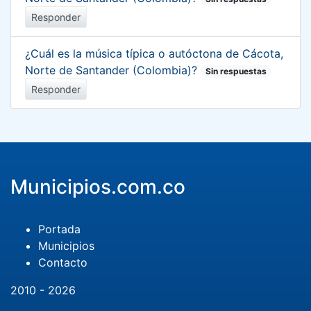
Responder
¿Cuál es la música típica o autóctona de Cácota,
Norte de Santander (Colombia)?
Sin respuestas
Responder
Municipios.com.co
Portada
Municipios
Contacto
2010 - 2026