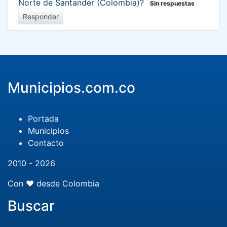
Norte de Santander (Colombia)?
Sin respuestas
Responder
Municipios.com.co
Portada
Municipios
Contacto
2010 - 2026
Con ❤️ desde Colombia
Buscar