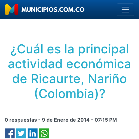
¿Cuál es la principal
actividad económica
de Ricaurte, Nariño
(Colombia)?
0 respuestas -
9 de Enero de 2014
-
07:15 PM