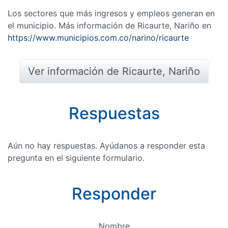
Los sectores que más ingresos y empleos generan en
el municipio. Más información de Ricaurte, Nariño en
https://www.municipios.com.co/narino/ricaurte
Ver información de Ricaurte, Nariño
Respuestas
Aún no hay respuestas. Ayúdanos a responder esta
pregunta en el siguiente formulario.
Responder
Nombre