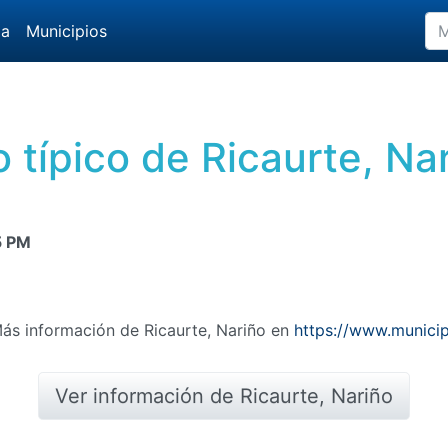
da
Municipios
o típico de Ricaurte, N
5 PM
Más información de Ricaurte, Nariño en
https://www.municip
Ver información de Ricaurte, Nariño