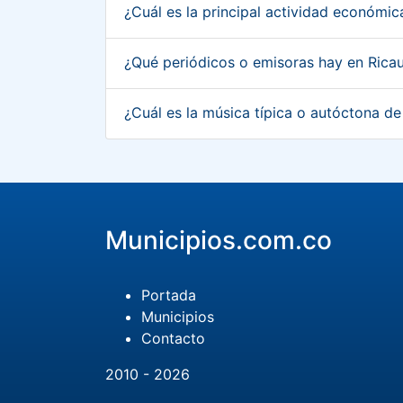
¿Cuál es la principal actividad económi
¿Qué periódicos o emisoras hay en Rica
¿Cuál es la música típica o autóctona d
Municipios.com.co
Portada
Municipios
Contacto
2010 - 2026