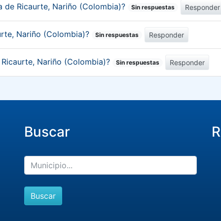
ca de Ricaurte, Nariño (Colombia)?
Responder
Sin respuestas
urte, Nariño (Colombia)?
Responder
Sin respuestas
e Ricaurte, Nariño (Colombia)?
Responder
Sin respuestas
Buscar
R
Buscar