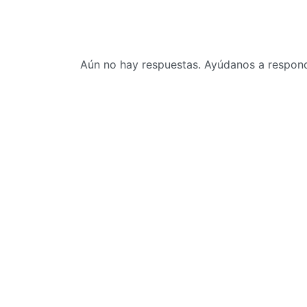
Aún no hay respuestas. Ayúdanos a responde