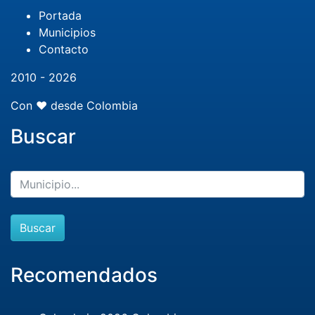
Portada
Municipios
Contacto
2010 - 2026
Con ❤️ desde Colombia
Buscar
Buscar
Recomendados