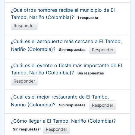
¿Qué otros nombres recibe el municipio de El
Tambo, Nariño (Colombia)?
1 respuesta
Responder
¿Cuál es el aeropuerto más cercano a El Tambo,
Nariño (Colombia)?
Responder
Sin respuestas
¿Cuál es el evento o fiesta más importante de El
Tambo, Nariño (Colombia)?
Sin respuestas
Responder
¿Cuál es el mejor restaurante de El Tambo,
Nariño (Colombia)?
Responder
Sin respuestas
¿Cómo llegar a El Tambo, Nariño (Colombia)?
Responder
Sin respuestas