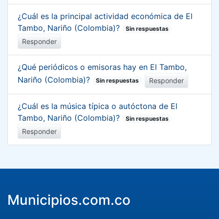
¿Cuál es la principal actividad económica de El
Tambo, Nariño (Colombia)?
Sin respuestas
Responder
¿Qué periódicos o emisoras hay en El Tambo,
Nariño (Colombia)?
Responder
Sin respuestas
¿Cuál es la música típica o autóctona de El
Tambo, Nariño (Colombia)?
Sin respuestas
Responder
Municipios.com.co