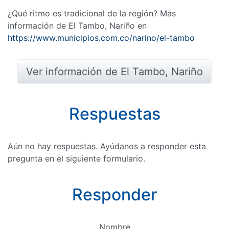
¿Qué ritmo es tradicional de la región? Más
información de El Tambo, Nariño en
https://www.municipios.com.co/narino/el-tambo
Ver información de El Tambo, Nariño
Respuestas
Aún no hay respuestas. Ayúdanos a responder esta
pregunta en el siguiente formulario.
Responder
Nombre