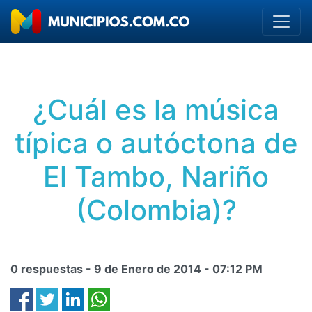
¿Cuál es la música
típica o autóctona de
El Tambo, Nariño
(Colombia)?
0 respuestas -
9 de Enero de 2014
-
07:12 PM