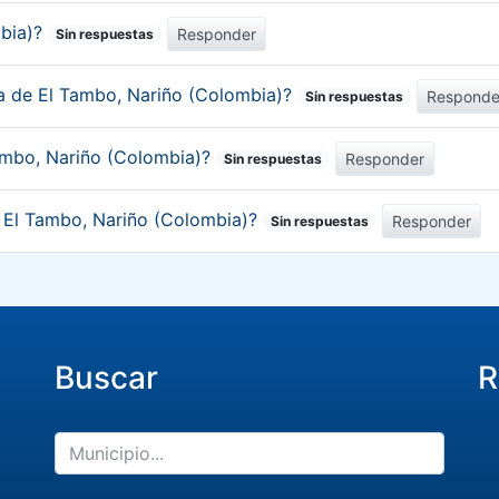
mbia)?
Responder
Sin respuestas
ca de El Tambo, Nariño (Colombia)?
Responde
Sin respuestas
ambo, Nariño (Colombia)?
Responder
Sin respuestas
e El Tambo, Nariño (Colombia)?
Responder
Sin respuestas
Buscar
R