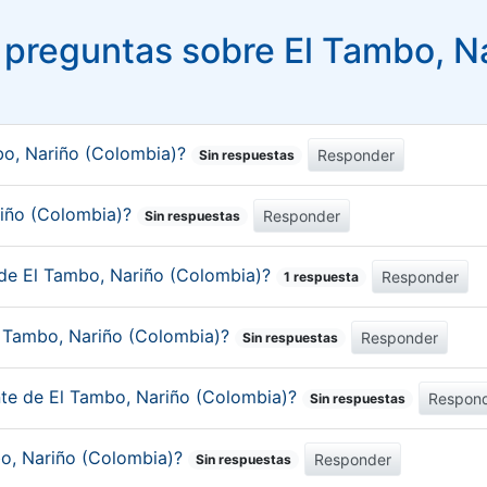
preguntas sobre El Tambo, N
bo, Nariño (Colombia)?
Responder
Sin respuestas
ariño (Colombia)?
Responder
Sin respuestas
 de El Tambo, Nariño (Colombia)?
Responder
1 respuesta
l Tambo, Nariño (Colombia)?
Responder
Sin respuestas
nte de El Tambo, Nariño (Colombia)?
Respon
Sin respuestas
bo, Nariño (Colombia)?
Responder
Sin respuestas