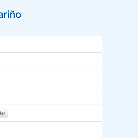
ariño
der