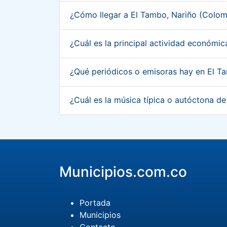
¿Cómo llegar a El Tambo, Nariño (Colo
¿Cuál es la principal actividad económi
¿Qué periódicos o emisoras hay en El T
¿Cuál es la música típica o autóctona d
Municipios.com.co
Portada
Municipios