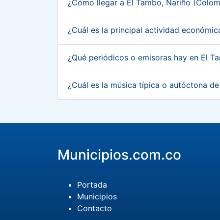
¿Cómo llegar a El Tambo, Nariño (Colo
¿Cuál es la principal actividad económi
¿Qué periódicos o emisoras hay en El T
¿Cuál es la música típica o autóctona d
Municipios.com.co
Portada
Municipios
Contacto