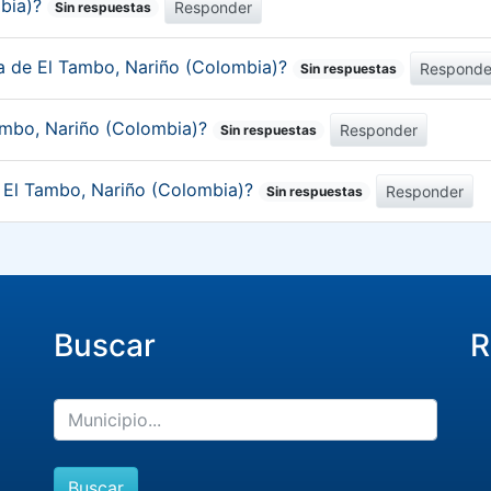
mbia)?
Responder
Sin respuestas
ca de El Tambo, Nariño (Colombia)?
Responde
Sin respuestas
ambo, Nariño (Colombia)?
Responder
Sin respuestas
e El Tambo, Nariño (Colombia)?
Responder
Sin respuestas
Buscar
R
Buscar