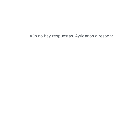
Aún no hay respuestas. Ayúdanos a responde