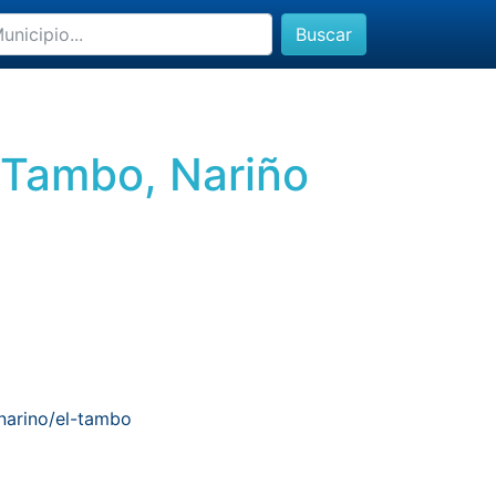
Buscar
 Tambo, Nariño
narino/el-tambo