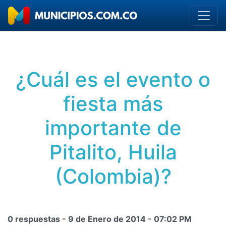
¿Cuál es el evento o
fiesta más
importante de
Pitalito, Huila
(Colombia)?
0 respuestas -
9 de Enero de 2014
-
07:02 PM