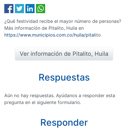
¿Qué festividad recibe el mayor número de personas?
Más información de Pitalito, Huila en
https://www.municipios.com.co/huila/pital
ito
Ver información de Pitalito, Huila
Respuestas
Aún no hay respuestas. Ayúdanos a responder esta
pregunta en el siguiente formulario.
Responder