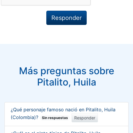
Más preguntas sobre
Pitalito, Huila
¿Qué personaje famoso nació en Pitalito, Huila
(Colombia)?
Responder
Sin respuestas