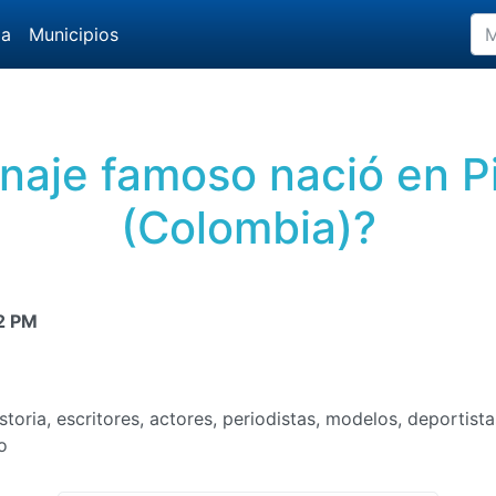
da
Municipios
aje famoso nació en Pit
(Colombia)?
2 PM
oria, escritores, actores, periodistas, modelos, deportista
to