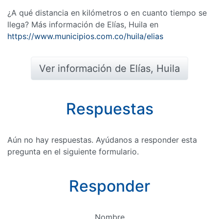
¿A qué distancia en kilómetros o en cuanto tiempo se
llega? Más información de Elías, Huila en
https://www.municipios.com.co/huila/elias
Ver información de Elías, Huila
Respuestas
Aún no hay respuestas. Ayúdanos a responder esta
pregunta en el siguiente formulario.
Responder
Nombre