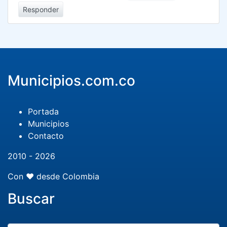
Responder
Municipios.com.co
Portada
Municipios
Contacto
2010 - 2026
Con ❤️ desde Colombia
Buscar