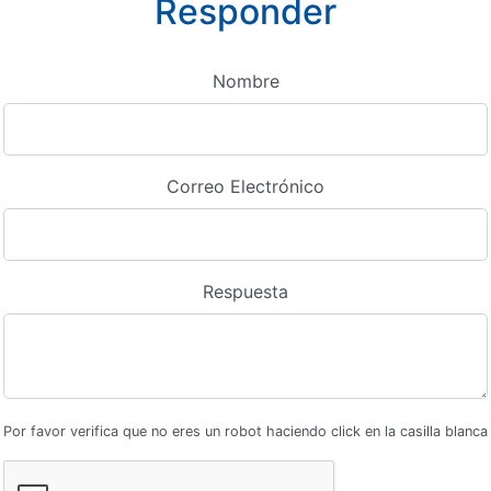
Responder
Nombre
Correo Electrónico
Respuesta
Por favor verifica que no eres un robot haciendo click en la casilla blanca