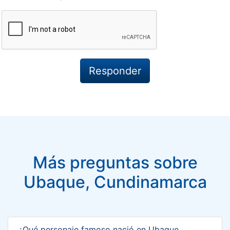
Más preguntas sobre
Ubaque, Cundinamarca
¿Qué personaje famoso nació en Ubaque,