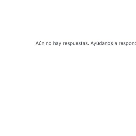
Aún no hay respuestas. Ayúdanos a responde