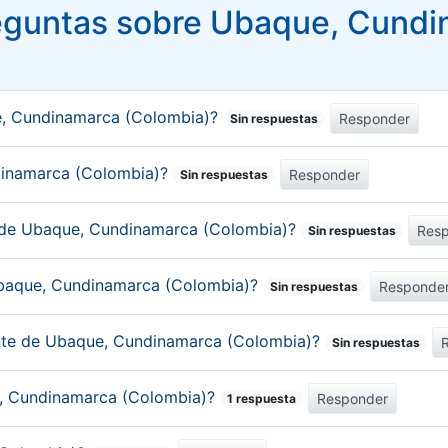
eguntas sobre Ubaque, Cundi
e, Cundinamarca (Colombia)?
Responder
Sin respuestas
ndinamarca (Colombia)?
Responder
Sin respuestas
o de Ubaque, Cundinamarca (Colombia)?
Res
Sin respuestas
Ubaque, Cundinamarca (Colombia)?
Responde
Sin respuestas
ante de Ubaque, Cundinamarca (Colombia)?
Sin respuestas
e, Cundinamarca (Colombia)?
Responder
1 respuesta