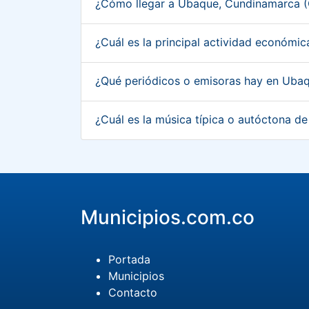
¿Cómo llegar a Ubaque, Cundinamarca 
¿Cuál es la principal actividad económ
¿Qué periódicos o emisoras hay en Uba
¿Cuál es la música típica o autóctona 
Municipios.com.co
Portada
Municipios
Contacto