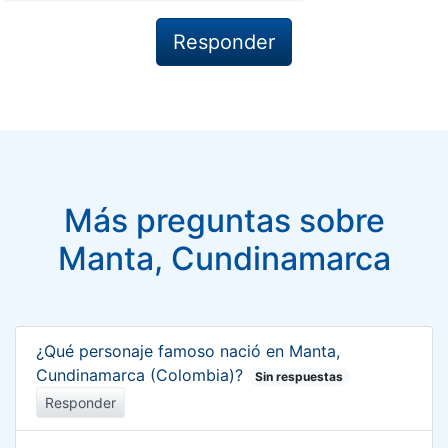
Más preguntas sobre
Manta, Cundinamarca
¿Qué personaje famoso nació en Manta,
Cundinamarca (Colombia)?
Sin respuestas
Responder