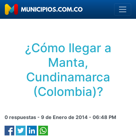
¿Cómo llegar a
Manta,
Cundinamarca
(Colombia)?
0 respuestas -
9 de Enero de 2014
-
06:48 PM