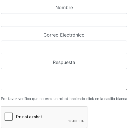
Nombre
Correo Electrónico
Respuesta
Por favor verifica que no eres un robot haciendo click en la casilla blanca