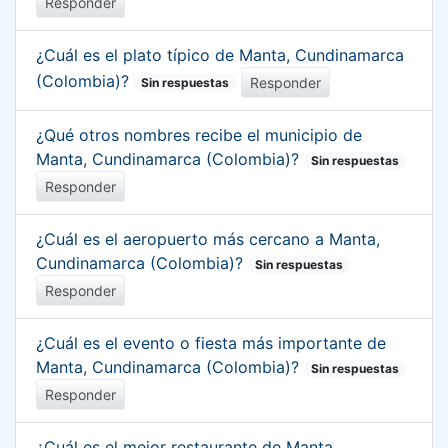
Responder
¿Cuál es el plato típico de Manta, Cundinamarca
(Colombia)?
Responder
Sin respuestas
¿Qué otros nombres recibe el municipio de
Manta, Cundinamarca (Colombia)?
Sin respuestas
Responder
¿Cuál es el aeropuerto más cercano a Manta,
Cundinamarca (Colombia)?
Sin respuestas
Responder
¿Cuál es el evento o fiesta más importante de
Manta, Cundinamarca (Colombia)?
Sin respuestas
Responder
¿Cuál es el mejor restaurante de Manta,