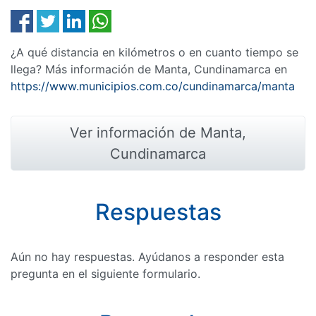
¿A qué distancia en kilómetros o en cuanto tiempo se
llega? Más información de Manta, Cundinamarca en
https://www.municipios.com.co/cundinamarca/manta
Ver información de Manta,
Cundinamarca
Respuestas
Aún no hay respuestas. Ayúdanos a responder esta
pregunta en el siguiente formulario.