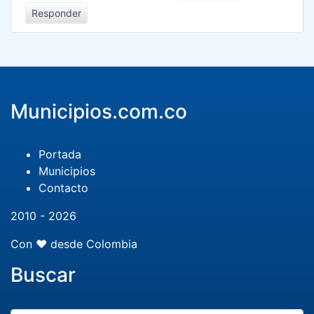
Responder
Municipios.com.co
Portada
Municipios
Contacto
2010 - 2026
Con ❤️ desde Colombia
Buscar