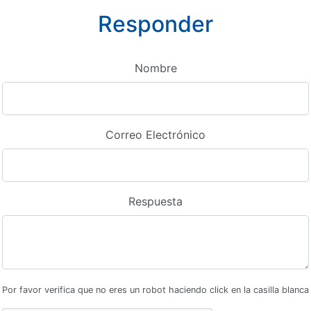
Responder
Nombre
Correo Electrónico
Respuesta
Por favor verifica que no eres un robot haciendo click en la casilla blanca