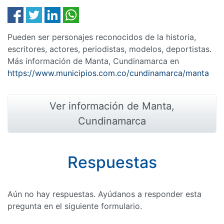
Pueden ser personajes reconocidos de la historia,
escritores, actores, periodistas, modelos, deportistas.
Más información de Manta, Cundinamarca en
https://www.municipios.com.co/cundinamarca/manta
Ver información de Manta,
Cundinamarca
Respuestas
Aún no hay respuestas. Ayúdanos a responder esta
pregunta en el siguiente formulario.