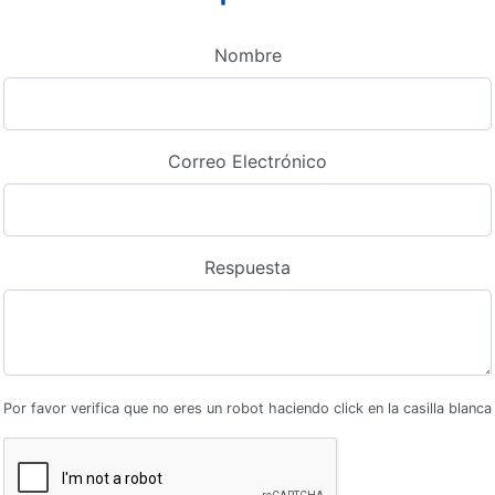
Nombre
Correo Electrónico
Respuesta
Por favor verifica que no eres un robot haciendo click en la casilla blanca