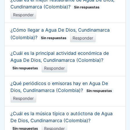
Cundinamarca (Colombia)?
Sin respuestas
Responder
¿Cómo llegar a Agua De Dios, Cundinamarca
(Colombia)?
Responder
Sin respuestas
¿Cuál es la principal actividad económica de
Agua De Dios, Cundinamarca (Colombia)?
Responder
Sin respuestas
¿Qué periódicos o emisoras hay en Agua De
Dios, Cundinamarca (Colombia)?
Sin respuestas
Responder
¿Cuál es la música típica o autóctona de Agua
De Dios, Cundinamarca (Colombia)?
Responder
Sin respuestas