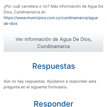
¿Por cuál carretera o río? Más información de Agua De
Dios, Cundinamarca en
https://www.municipios.com.co/cundinamarca/agua-
de-dios
Ver información de Agua De Dios,
Cundinamarca
Respuestas
Aún no hay respuestas. Ayúdanos a responder esta
pregunta en el siguiente formulario.
Responder