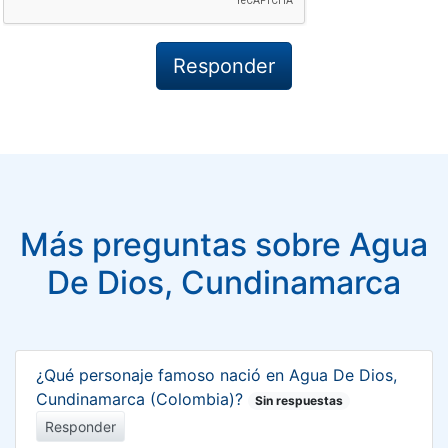
Más preguntas sobre Agua
De Dios, Cundinamarca
¿Qué personaje famoso nació en Agua De Dios,
Cundinamarca (Colombia)?
Sin respuestas
Responder