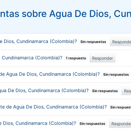
ntas sobre Agua De Dios, Cu
e Dios, Cundinamarca (Colombia)?
Responde
Sin respuestas
os, Cundinamarca (Colombia)?
Responder
1 respuesta
o de Agua De Dios, Cundinamarca (Colombia)?
Sin respuestas
Agua De Dios, Cundinamarca (Colombia)?
Re
Sin respuestas
ante de Agua De Dios, Cundinamarca (Colombia)?
Sin respues
De Dios, Cundinamarca (Colombia)?
Responde
Sin respuestas