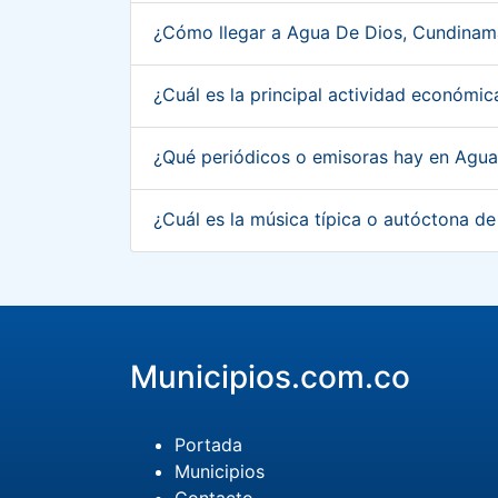
¿Cómo llegar a Agua De Dios, Cundina
¿Cuál es la principal actividad económ
¿Qué periódicos o emisoras hay en Agu
¿Cuál es la música típica o autóctona 
Municipios.com.co
Portada
Municipios