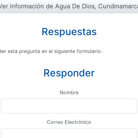
Ver información de Agua De Dios, Cundinamarc
Respuestas
r esta pregunta en el siguiente formulario.
Responder
Nombre
Correo Electrónico