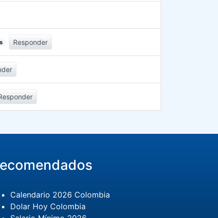
Responder
s
nder
Responder
ecomendados
Calendario 2026 Colombia
Dolar Hoy Colombia