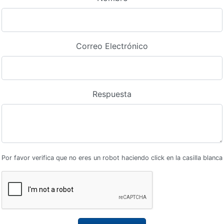
Correo Electrónico
Respuesta
Por favor verifica que no eres un robot haciendo click en la casilla blanca