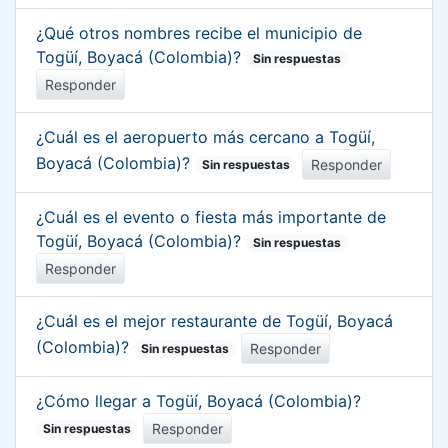
¿Qué otros nombres recibe el municipio de
Togüí, Boyacá (Colombia)?
Sin respuestas
Responder
¿Cuál es el aeropuerto más cercano a Togüí,
Boyacá (Colombia)?
Responder
Sin respuestas
¿Cuál es el evento o fiesta más importante de
Togüí, Boyacá (Colombia)?
Sin respuestas
Responder
¿Cuál es el mejor restaurante de Togüí, Boyacá
(Colombia)?
Responder
Sin respuestas
¿Cómo llegar a Togüí, Boyacá (Colombia)?
Responder
Sin respuestas