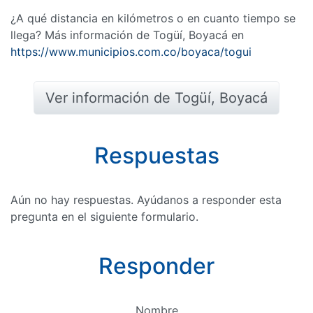
¿A qué distancia en kilómetros o en cuanto tiempo se
llega? Más información de Togüí, Boyacá en
https://www.municipios.com.co/boyaca/togui
Ver información de Togüí, Boyacá
Respuestas
Aún no hay respuestas. Ayúdanos a responder esta
pregunta en el siguiente formulario.
Responder
Nombre