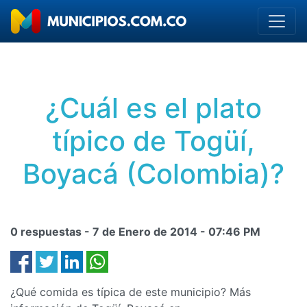
¿Cuál es el plato
típico de Togüí,
Boyacá (Colombia)?
0 respuestas -
7 de Enero de 2014
-
07:46 PM
¿Qué comida es típica de este municipio? Más