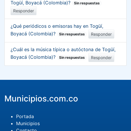
Togüí, Boyacá (Colombia)?
Sin respuestas
Responder
¿Qué periódicos o emisoras hay en Togüí,
Boyacá (Colombia)?
Responder
Sin respuestas
¿Cuál es la música típica o autóctona de Togüí,
Boyacá (Colombia)?
Responder
Sin respuestas
Municipios.com.co
Portada
Municipios
Contacto