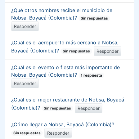
¿Qué otros nombres recibe el municipio de
Nobsa, Boyacá (Colombia)?
Sin respuestas
Responder
¿Cuál es el aeropuerto más cercano a Nobsa,
Boyacá (Colombia)?
Responder
Sin respuestas
¿Cuál es el evento o fiesta más importante de
Nobsa, Boyacá (Colombia)?
1 respuesta
Responder
¿Cuál es el mejor restaurante de Nobsa, Boyacá
(Colombia)?
Responder
Sin respuestas
¿Cómo llegar a Nobsa, Boyacá (Colombia)?
Responder
Sin respuestas