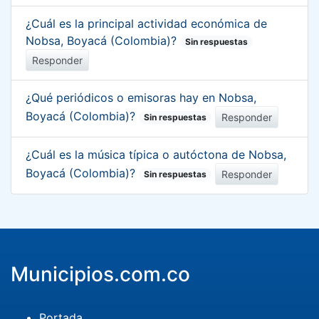
¿Cuál es la principal actividad económica de
Nobsa, Boyacá (Colombia)?
Sin respuestas
Responder
¿Qué periódicos o emisoras hay en Nobsa,
Boyacá (Colombia)?
Responder
Sin respuestas
¿Cuál es la música típica o autóctona de Nobsa,
Boyacá (Colombia)?
Responder
Sin respuestas
Municipios.com.co
Portada