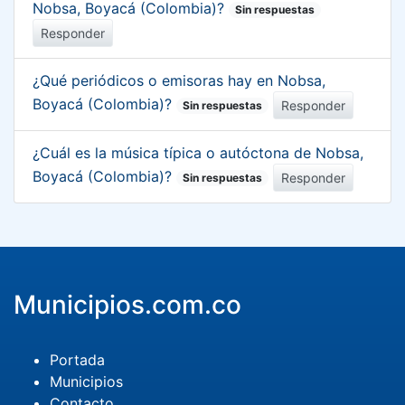
Nobsa, Boyacá (Colombia)?
Sin respuestas
Responder
¿Qué periódicos o emisoras hay en Nobsa,
Boyacá (Colombia)?
Responder
Sin respuestas
¿Cuál es la música típica o autóctona de Nobsa,
Boyacá (Colombia)?
Responder
Sin respuestas
Municipios.com.co
Portada
Municipios
Contacto