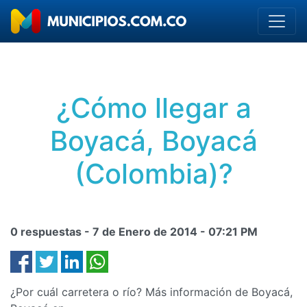
¿Cómo llegar a
Boyacá, Boyacá
(Colombia)?
0 respuestas -
7 de Enero de 2014
-
07:21 PM
¿Por cuál carretera o río? Más información de Boyacá,