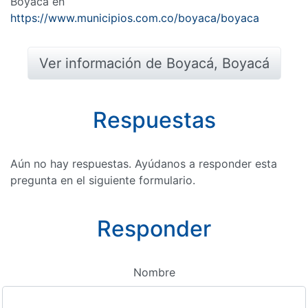
Boyacá en
https://www.municipios.com.co/boyaca/boyaca
Ver información de Boyacá, Boyacá
Respuestas
Aún no hay respuestas. Ayúdanos a responder esta
pregunta en el siguiente formulario.
Responder
Nombre