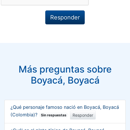
Más preguntas sobre
Boyacá, Boyacá
¿Qué personaje famoso nació en Boyacá, Boyacá
(Colombia)?
Responder
Sin respuestas