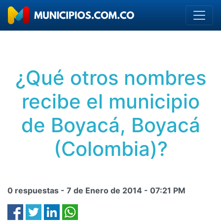
¿Qué otros nombres
recibe el municipio
de Boyacá, Boyacá
(Colombia)?
0 respuestas -
7 de Enero de 2014
-
07:21 PM