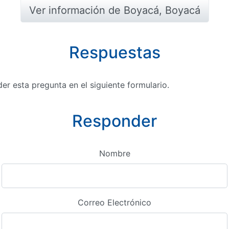
Ver información de Boyacá, Boyacá
Respuestas
r esta pregunta en el siguiente formulario.
Responder
Nombre
Correo Electrónico