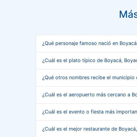
Más
¿Qué personaje famoso nació en Boyacá
¿Cuál es el plato típico de Boyacá, Boy
¿Qué otros nombres recibe el municipi
¿Cuál es el aeropuerto más cercano a 
¿Cuál es el evento o fiesta más import
¿Cuál es el mejor restaurante de Boyac