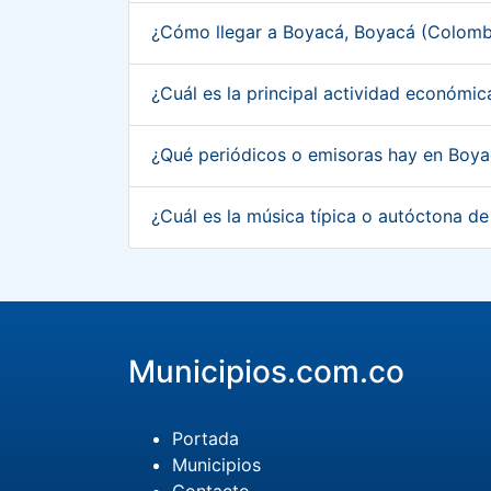
¿Cómo llegar a Boyacá, Boyacá (Colom
¿Cuál es la principal actividad económ
¿Qué periódicos o emisoras hay en Boy
¿Cuál es la música típica o autóctona 
Municipios.com.co
Portada
Municipios