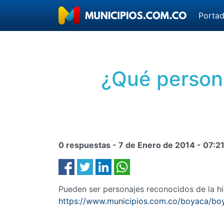
Porta
¿Qué person
0 respuestas -
7 de Enero de 2014
-
07:2
Pueden ser personajes reconocidos de la hi
https://www.municipios.com.co/boyaca/bo