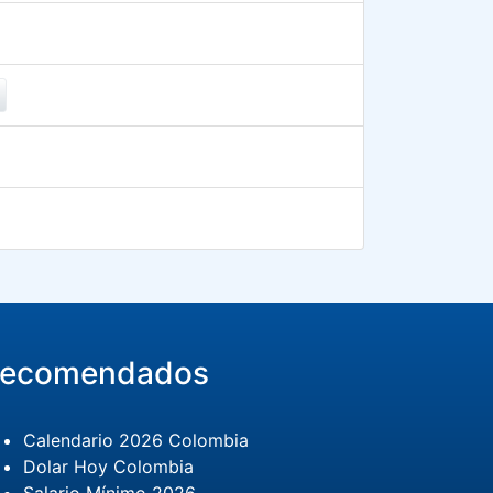
ecomendados
Calendario 2026 Colombia
Dolar Hoy Colombia