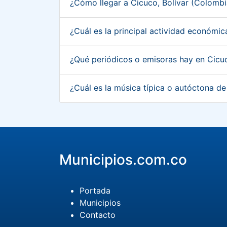
¿Cómo llegar a Cicuco, Bolívar (Colomb
¿Cuál es la principal actividad económi
¿Qué periódicos o emisoras hay en Cicu
¿Cuál es la música típica o autóctona d
Municipios.com.co
Portada
Municipios
Contacto