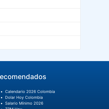
ecomendados
Calendario 2026 Colombia
Dolar Hoy Colombia
Salario Mínimo 2026