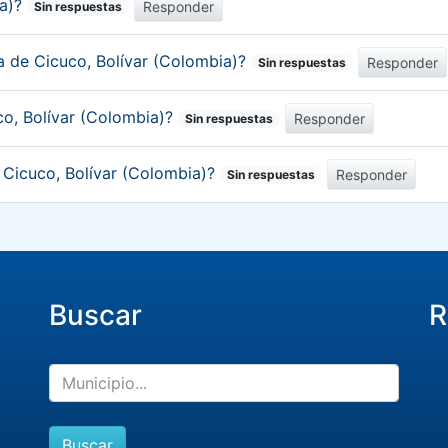
ia)?
Responder
Sin respuestas
ca de Cicuco, Bolívar (Colombia)?
Responder
Sin respuestas
co, Bolívar (Colombia)?
Responder
Sin respuestas
e Cicuco, Bolívar (Colombia)?
Responder
Sin respuestas
Buscar
R
Buscar