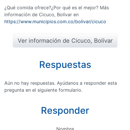
¿Qué comida ofrece?¿Por qué es el mejor? Más
información de Cicuco, Bolívar en
https://www.municipios.com.co/bolivar/cicuco
Ver información de Cicuco, Bolívar
Respuestas
Aún no hay respuestas. Ayúdanos a responder esta
pregunta en el siguiente formulario.
Responder
Nombre