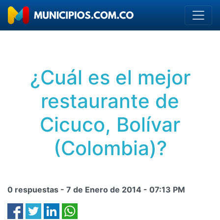
¿Cuál es el mejor
restaurante de
Cicuco, Bolívar
(Colombia)?
0 respuestas -
7 de Enero de 2014
-
07:13 PM