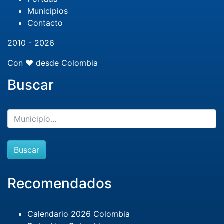
Municipios
Contacto
2010 - 2026
Con ❤️ desde Colombia
Buscar
Buscar
Recomendados
Calendario 2026 Colombia