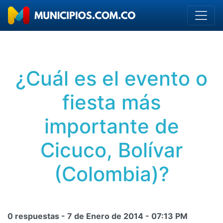
¿Cuál es el evento o
fiesta más
importante de
Cicuco, Bolívar
(Colombia)?
0 respuestas -
7 de Enero de 2014
-
07:13 PM