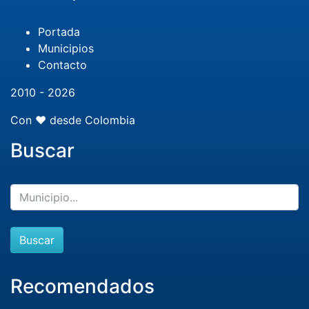
Portada
Municipios
Contacto
2010 - 2026
Con ❤️ desde Colombia
Buscar
Buscar
Recomendados